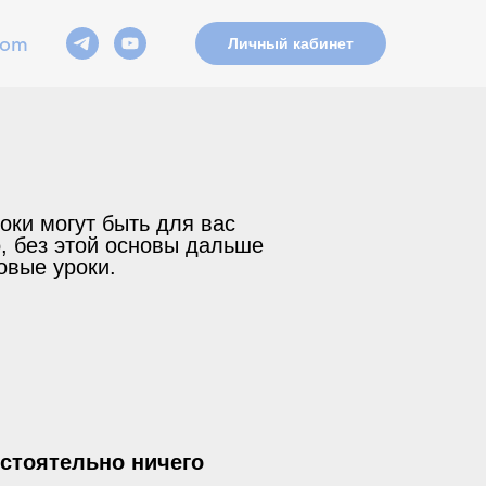
com
Личный кабинет
ки могут быть для вас
о, без этой основы дальше
овые уроки.
остоятельно ничего