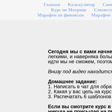
Главная
Калькулятор
Сам
Курс по Матрице
Совмест
Марафон по финансам
Марафон 
Сегодня мы с вами начне
легкими, и наверняка боль
идти мы не сможем, поэто
Внизу под видео находитс
Домашнее задание:
1. Написать в чат для обрат
2. Какая у вас цель на курс
3. Распечатать 6 шаблоно
Если вы смотрите курс в
никуда не присылая на п