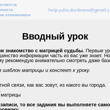
оучитель
help.yulia.donbrava@gmail.
имость
по отношениям
Вводный урок
м знакомство с матрицей судьбы.
Первые уро
шинство информации часть из вас уже знает. Н
му рекомендую внимательно смотреть даже баз
я шаблон матрицы и конспект к уроку.
ной связи, как вас зовут, из какого вы города.
.
в матрицы
 записи, то все задания вы выполняете сам
роверку.