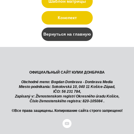
Шаблон матрицы
Конспект
Вернуться на главную
ОФИЦИАЛЬНЫЙ САЙТ ЮЛИИ ДОНБРАВА
Obchodné meno: Bogdan Donbrava - Donbrava Media
Miesto podnikania: Sokolovská 10, 040 11 Košice-Západ,
IČO:
56 231 784
,
Zapísaný v: Živnostenskom registri Okresného úradu Košice,
Číslo živnostenského registra:
820-105084
.
©Все права защищены. Копирование сайта строго запрещено!